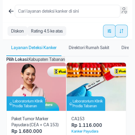
Diskon
Rating 4.5 ke atas
Layanan Deteksi Kanker
Direktori Rumah Sakit
Direkto
Pilih Lokasi:
Kabupaten Tabanan
Laboratorium Klinik
Laboratorium Klinik
Prodia Tabanan
Prodia Tabanan
Paket Tumor Marker
CA153
Payudara (CEA + CA 153)
Rp
1.116.000
Rp
1.680.000
Kanker Payudara