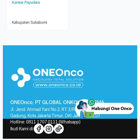
Kanker Payudara
Kabupaten Sukabumi
ONEOnco, PT GLOBAL ONKOLAB FARMA
Jl. Jend. Ahmad Yani No.2, RT.3/RW.13, Kayu Putih, Kec. Pulo
Gadung, Kota Jakarta Timur, DKI Jakarta 13210
Hotline:
0811 1707 0111
(Whatsapp)
Ikuti Kami di: