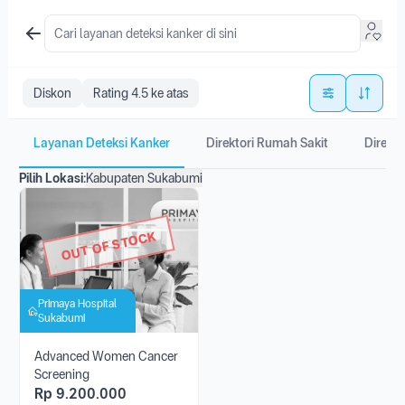
Diskon
Rating 4.5 ke atas
Layanan Deteksi Kanker
Direktori Rumah Sakit
Direkto
Pilih Lokasi:
Kabupaten Sukabumi
OUT OF STOCK
Primaya Hospital
Sukabumi
Advanced Women Cancer
Screening
Rp
9.200.000