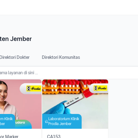
aten Jember
Direktori Dokter
Direktori Komunitas
m Klinik
Laboratorium Klinik
ber
Prodia Jember
or Marker
CA153