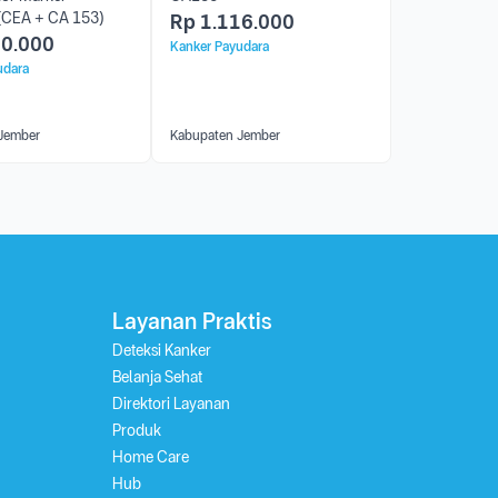
(CEA + CA 153)
Rp
1.116.000
80.000
Kanker Payudara
udara
Jember
Kabupaten Jember
Layanan Praktis
Deteksi Kanker
Belanja Sehat
Direktori Layanan
Produk
Home Care
Hub