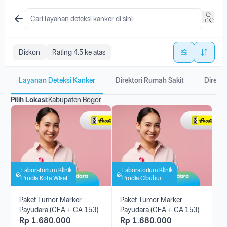
Diskon
Rating 4.5 ke atas
Layanan Deteksi Kanker
Direktori Rumah Sakit
Direkto
Pilih Lokasi:
Kabupaten Bogor
Laboratorium Klinik
Laboratorium Klinik
Prodia Kota Wisata
Prodia Cibubur
Cibubur
Paket Tumor Marker
Paket Tumor Marker
Payudara (CEA + CA 153)
Payudara (CEA + CA 153)
Rp
1.680.000
Rp
1.680.000