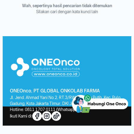
Wah, sepertinya hasil pencarian tidak ditemukan
Silakan cari dengan kata kunci lain
ONEOnco, PT GLOBAL ONKOLAB FARMA
Jl. Jend. Ahmad Yani No.2, RT.3/RW.13, Kayu Putih, Kec. Pulo
Gadung, Kota Jakarta Timur, DKI Jakarta 13210
Hotline:
0811 1707 0111
(Whatsapp)
Ikuti Kami di: