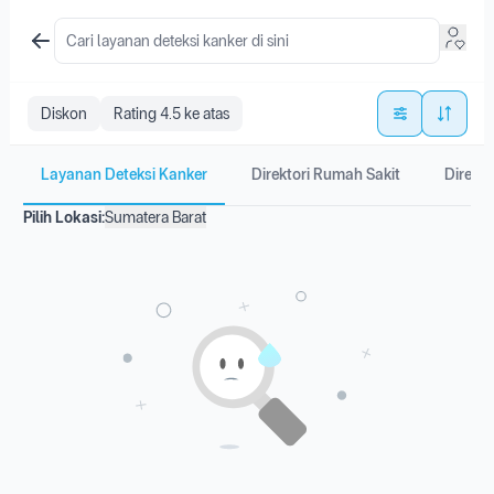
Diskon
Rating 4.5 ke atas
Layanan Deteksi Kanker
Direktori Rumah Sakit
Direkto
Pilih Lokasi:
Sumatera Barat