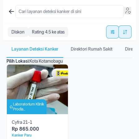
Diskon
Rating 4.5 ke atas
Layanan Deteksi Kanker
Direktori Rumah Sakit
Direkto
Pilih Lokasi:
Kota Kotamobagu
Laboratorium Klinik
Prodia
Kotamobagu
Cyfra 21-1
Rp
865.000
Kanker Paru