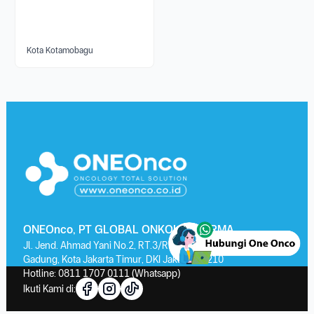
Kota Kotamobagu
ONEOnco, PT GLOBAL ONKOLAB FARMA
Jl. Jend. Ahmad Yani No.2, RT.3/RW.13, Kayu Putih, Kec. Pulo
Gadung, Kota Jakarta Timur, DKI Jakarta 13210
Hotline:
0811 1707 0111
(Whatsapp)
Ikuti Kami di: