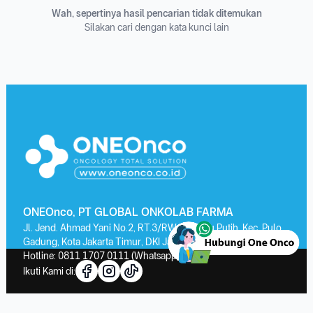
Wah, sepertinya hasil pencarian tidak ditemukan
Silakan cari dengan kata kunci lain
ONEOnco, PT GLOBAL ONKOLAB FARMA
Jl. Jend. Ahmad Yani No.2, RT.3/RW.13, Kayu Putih, Kec. Pulo
Gadung, Kota Jakarta Timur, DKI Jakarta 13210
Hotline:
0811 1707 0111
(Whatsapp)
Ikuti Kami di: