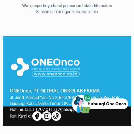
Wah, sepertinya hasil pencarian tidak ditemukan
Silakan cari dengan kata kunci lain
ONEOnco, PT GLOBAL ONKOLAB FARMA
Jl. Jend. Ahmad Yani No.2, RT.3/RW.13, Kayu Putih, Kec. Pulo
Gadung, Kota Jakarta Timur, DKI Jakarta 13210
Hotline:
0811 1707 0111
(Whatsapp)
Ikuti Kami di: