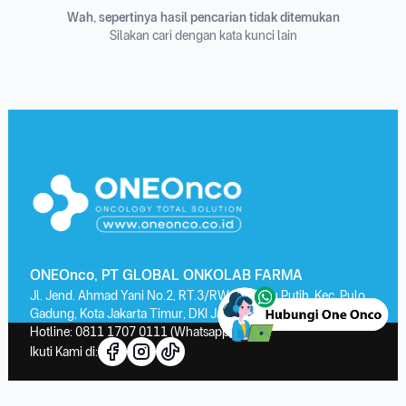
Wah, sepertinya hasil pencarian tidak ditemukan
Silakan cari dengan kata kunci lain
ONEOnco, PT GLOBAL ONKOLAB FARMA
Jl. Jend. Ahmad Yani No.2, RT.3/RW.13, Kayu Putih, Kec. Pulo
Gadung, Kota Jakarta Timur, DKI Jakarta 13210
Hotline:
0811 1707 0111
(Whatsapp)
Ikuti Kami di: