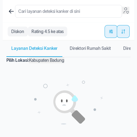
Diskon
Rating 4.5 ke atas
Layanan Deteksi Kanker
Direktori Rumah Sakit
Direkto
Pilih Lokasi:
Kabupaten Badung