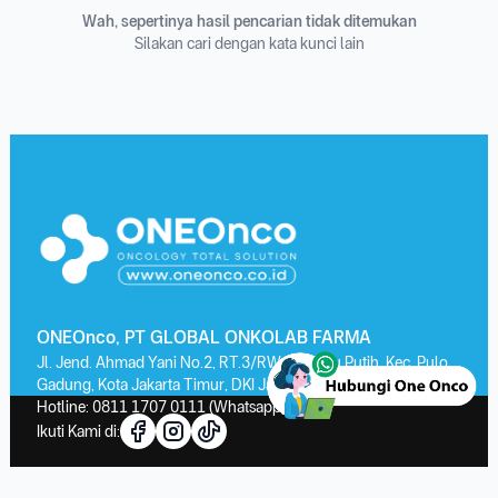
Wah, sepertinya hasil pencarian tidak ditemukan
Silakan cari dengan kata kunci lain
ONEOnco, PT GLOBAL ONKOLAB FARMA
Jl. Jend. Ahmad Yani No.2, RT.3/RW.13, Kayu Putih, Kec. Pulo
Gadung, Kota Jakarta Timur, DKI Jakarta 13210
Hotline:
0811 1707 0111
(Whatsapp)
Ikuti Kami di: