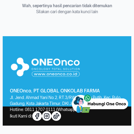
Wah, sepertinya hasil pencarian tidak ditemukan
Silakan cari dengan kata kunci lain
ONEOnco, PT GLOBAL ONKOLAB FARMA
Jl. Jend. Ahmad Yani No.2, RT.3/RW.13, Kayu Putih, Kec. Pulo
Gadung, Kota Jakarta Timur, DKI Jakarta 13210
Hotline:
0811 1707 0111
(Whatsapp)
Ikuti Kami di: