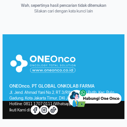
Wah, sepertinya hasil pencarian tidak ditemukan
Silakan cari dengan kata kunci lain
ONEOnco, PT GLOBAL ONKOLAB FARMA
Jl. Jend. Ahmad Yani No.2, RT.3/RW.13, Kayu Putih, Kec. Pulo
Gadung, Kota Jakarta Timur, DKI Jakarta 13210
Hotline:
0811 1707 0111
(Whatsapp)
Ikuti Kami di: