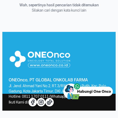
Wah, sepertinya hasil pencarian tidak ditemukan
Silakan cari dengan kata kunci lain
ONEOnco, PT GLOBAL ONKOLAB FARMA
Jl. Jend. Ahmad Yani No.2, RT.3/RW.13, Kayu Putih, Kec. Pulo
Gadung, Kota Jakarta Timur, DKI Jakarta 13210
Hotline:
0811 1707 0111
(Whatsapp)
Ikuti Kami di: