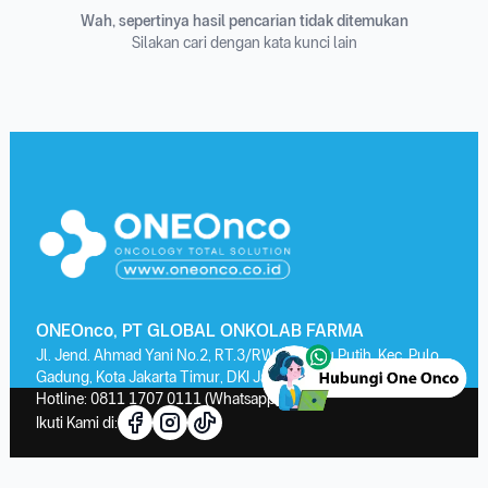
Wah, sepertinya hasil pencarian tidak ditemukan
Silakan cari dengan kata kunci lain
ONEOnco, PT GLOBAL ONKOLAB FARMA
Jl. Jend. Ahmad Yani No.2, RT.3/RW.13, Kayu Putih, Kec. Pulo
Gadung, Kota Jakarta Timur, DKI Jakarta 13210
Hotline:
0811 1707 0111
(Whatsapp)
Ikuti Kami di: