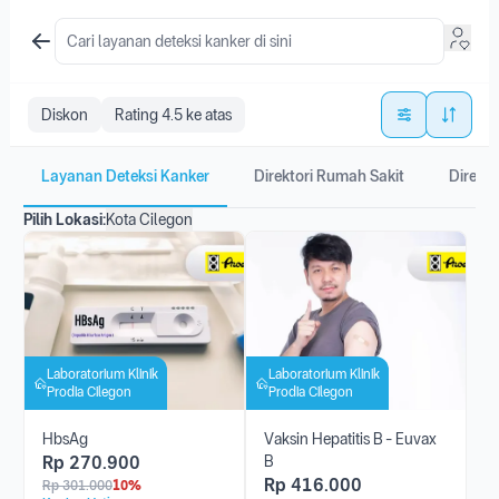
Diskon
Rating 4.5 ke atas
Layanan Deteksi Kanker
Direktori Rumah Sakit
Direkto
Pilih Lokasi:
Kota Cilegon
Laboratorium Klinik
Laboratorium Klinik
Prodia Cilegon
Prodia Cilegon
HbsAg
Vaksin Hepatitis B - Euvax
Rp
270.900
B
Rp
416.000
Rp
301.000
10%