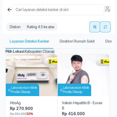
Diskon
Rating 4.5 ke atas
Layanan Deteksi Kanker
Direktori Rumah Sakit
Direkto
Pilih Lokasi:
Kabupaten Cilacap
Laboratorium Klinik
Laboratorium Klinik
Prodia Cilacap
Prodia Cilacap
HbsAg
Vaksin Hepatitis B - Euvax
Rp
270.900
B
Rp
416.000
Rp
301.000
10%