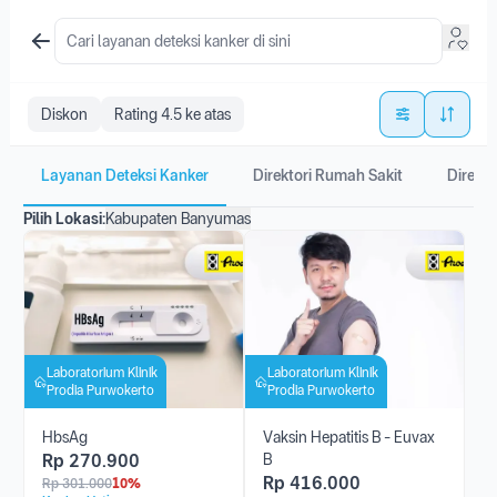
Diskon
Rating 4.5 ke atas
Layanan Deteksi Kanker
Direktori Rumah Sakit
Direkto
Pilih Lokasi:
Kabupaten Banyumas
Laboratorium Klinik
Laboratorium Klinik
Prodia Purwokerto
Prodia Purwokerto
HbsAg
Vaksin Hepatitis B - Euvax
Rp
270.900
B
Rp
416.000
Rp
301.000
10%