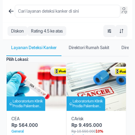
Diskon
Rating 4.5 ke atas
Layanan Deteksi Kanker
Direktori Rumah Sakit
Direkto
Pilih Lokasi:
Laboratorium Klinik
Laboratorium Klinik
Prodia Palembang
Prodia Palembang
Basuki Rahmat
Basuki Rahmat
CEA
CArisk
Rp
564.000
Rp
9.495.000
General
Rp
10.550.000
10%