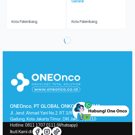
General
Kota Palembang
Kota Palembang
ONEOnco, PT GLOBAL ONKOLAB FARMA
Jl. Jend. Ahmad Yani No.2, RT.3/RW.13, Kayu Putih, Kec. Pulo
Gadung, Kota Jakarta Timur, DKI Jakarta 13210
Hotline:
0811 1707 0111
(Whatsapp)
Ikuti Kami di: