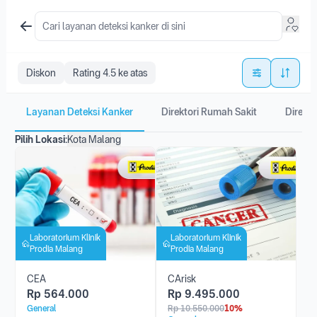
Diskon
Rating 4.5 ke atas
Layanan Deteksi Kanker
Direktori Rumah Sakit
Direkto
Pilih Lokasi:
Kota Malang
Laboratorium Klinik
Laboratorium Klinik
Prodia Malang
Prodia Malang
CEA
CArisk
Rp
564.000
Rp
9.495.000
General
Rp
10.550.000
10%