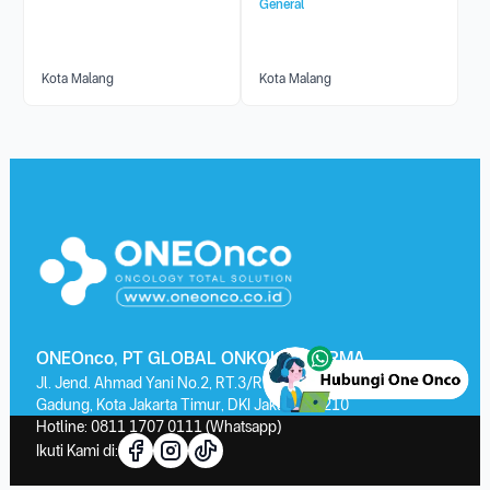
General
Kota Malang
Kota Malang
ONEOnco, PT GLOBAL ONKOLAB FARMA
Jl. Jend. Ahmad Yani No.2, RT.3/RW.13, Kayu Putih, Kec. Pulo
Gadung, Kota Jakarta Timur, DKI Jakarta 13210
Hotline:
0811 1707 0111
(Whatsapp)
Ikuti Kami di: