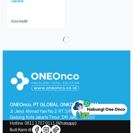
General
Kota Kediri
ONEOnco, PT GLOBAL ONKOLAB FARMA
Jl. Jend. Ahmad Yani No.2, RT.3/RW.13, Kayu Putih, Kec. Pulo
Gadung, Kota Jakarta Timur, DKI Jakarta 13210
Hotline:
0811 1707 0111
(Whatsapp)
Ikuti Kami di: