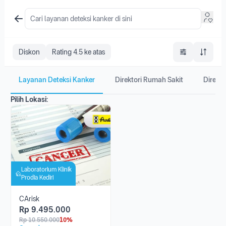
Diskon
Rating 4.5 ke atas
Layanan Deteksi Kanker
Direktori Rumah Sakit
Direkto
Pilih Lokasi:
Laboratorium Klinik
Prodia Kediri
CArisk
Rp
9.495.000
Rp
10.550.000
10%