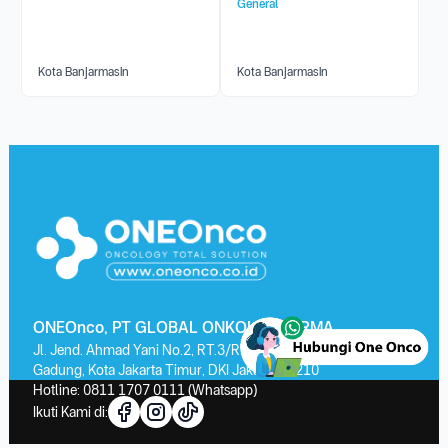
General
Kota Banjarmasin
Kota Banjarmasin
ONEOnco, PT GLOBAL ONKOLAB FARMA
Jl. Jend. Ahmad Yani No.2, RT.3/RW.13, Kayu Putih, Kec. Pulo
Gadung, Kota Jakarta Timur, DKI Jakarta 13210
Hotline:
0811 1707 0111
(Whatsapp)
Ikuti Kami di: