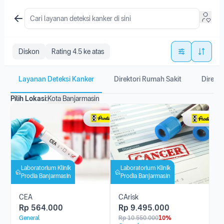
Diskon
Rating 4.5 ke atas
Layanan Deteksi Kanker
Direktori Rumah Sakit
Direkto
Pilih Lokasi:
Kota Banjarmasin
Laboratorium Klinik
Laboratorium Klinik
Prodia Banjarmasin
Prodia Banjarmasin
CEA
CArisk
Rp
564.000
Rp
9.495.000
General
Rp
10.550.000
10%