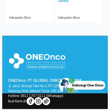
General
Kabupaten Blora
Kabupaten Blora
ONEOnco, PT GLOBAL ONKOLAB FARMA
Jl. Jend. Ahmad Yani No.2, RT.3/RW.13, Kayu Putih, Kec. Pulo
Gadung, Kota Jakarta Timur, DKI Jakarta 13210
Hotline:
0811 1707 0111
(Whatsapp)
Ikuti Kami di: