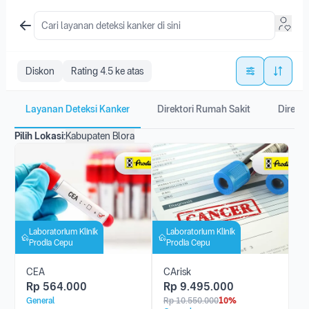
Diskon
Rating 4.5 ke atas
Layanan Deteksi Kanker
Direktori Rumah Sakit
Direkto
Pilih Lokasi:
Kabupaten Blora
Laboratorium Klinik
Laboratorium Klinik
Prodia Cepu
Prodia Cepu
CEA
CArisk
Rp
564.000
Rp
9.495.000
General
Rp
10.550.000
10%