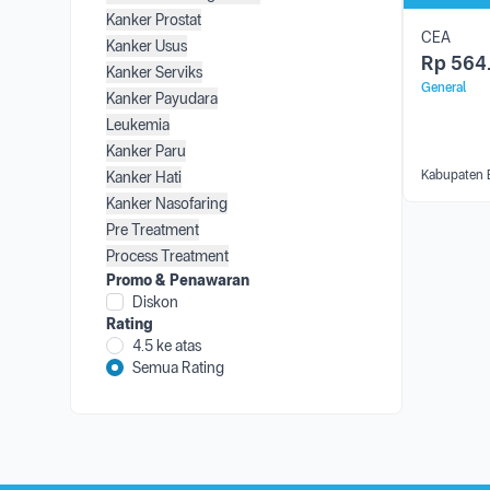
Kanker Prostat
CEA
Kanker Usus
Rp
564
Kanker Serviks
General
Kanker Payudara
Leukemia
Kanker Paru
Kabupaten
Kanker Hati
Kanker Nasofaring
Pre Treatment
Process Treatment
Promo & Penawaran
Diskon
Rating
4.5 ke atas
Semua Rating