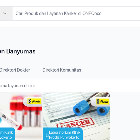
ten Banyumas
Direktori Dokter
Direktori Komunitas
m Klinik
Laboratorium Klinik
wokerto
Prodia Purwokerto